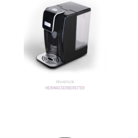
FRÜHSTÜCK
HEIßWASSERBEREITER