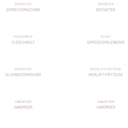
FRÜHSTÜCK
ENTSAFTER
ESPRESSOMASCHINE
ENTSAFTER
FLEISCHWOLF
KÜCHE
FLEISCHWOLF
GEMÜSEZERKLEINERER
FRÜHSTÜCK
HEISSLUFT-FRITTEUSE
GLASWASSERKOCHER
HEIßLUFT-FRITTEUSE
HANDMIXER
HANDMIXER
HANDMIXER
HANDMIXER