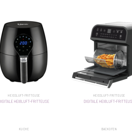
HEISSLUFT-FRITTEUSE
HEISSLUFT-FRITTEUSE
DIGITALE HEIßLUFT-FRITTEUSE
DIGITALE HEIßLUFT-FRITTEU
KÜCHE
BACKOFEN