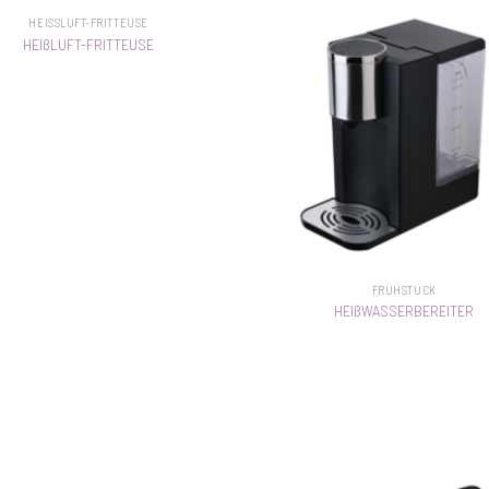
HEISSLUFT-FRITTEUSE
HEIßLUFT-FRITTEUSE
FRÜHSTÜCK
HEIßWASSERBEREITER