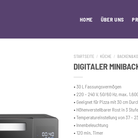
HOME
ÜBER UNS
P
STARTSEITE
/
KÜCHE
/
BACKEN&K
DIGITALER MINIBA
• 30 L Fassungsvermögen
• 220 – 240 V, 50/60 Hz, max. 1.60
• Geeignet für Pizza mit 30 cm Dur
• Höhenverstellbarer Rost in 3 Stuf
• Temperatureinstellung von 37 – 2
• Innenbeleuchtung
• 120 min. Timer