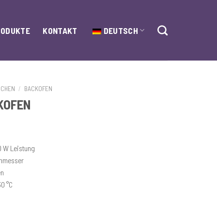
RODUKTE
KONTAKT
DEUTSCH
OCHEN
/
BACKOFEN
CKOFEN
0 W Leistung
chmesser
en
30 °C