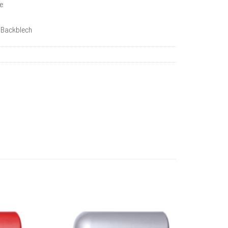
e
d Backblech