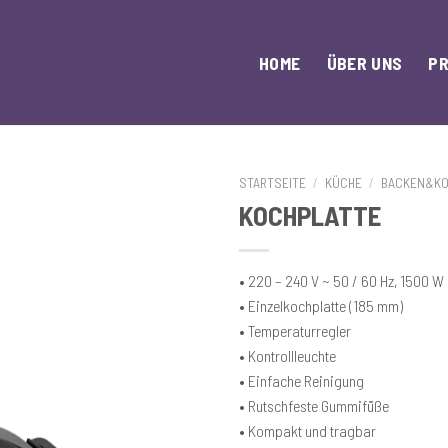
HOME
ÜBER UNS
P
STARTSEITE
/
KÜCHE
/
BACKEN&K
KOCHPLATTE
• 220 – 240 V ~ 50 / 60 Hz, 1500 W
• Einzelkochplatte (185 mm)
• Temperaturregler
• Kontrollleuchte
• Einfache Reinigung
• Rutschfeste Gummifüße
• Kompakt und tragbar