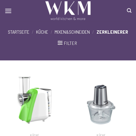
Skip
to
content
STARTSEITE
/
KÜCHE
/
MIXEN&SCHNEIDEN
/
ZERKLEINERER
FILTER
KÜCHE
KÜCHE