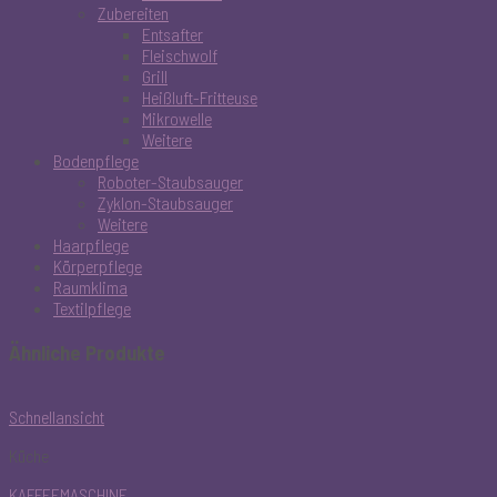
Zubereiten
Entsafter
Fleischwolf
Grill
Heißluft-Fritteuse
Mikrowelle
Weitere
Bodenpflege
Roboter-Staubsauger
Zyklon-Staubsauger
Weitere
Haarpflege
Körperpflege
Raumklima
Textilpflege
Ähnliche Produkte
Schnellansicht
Küche
KAFFEEMASCHINE