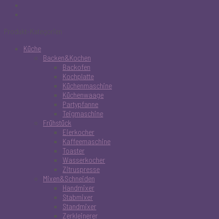
Produkt-Kategorien
Küche
Backen&Kochen
Backofen
Kochplatte
Küchenmaschine
Küchenwaage
Partypfanne
Teigmaschine
Frühstück
Eierkocher
Kaffeemaschine
Toaster
Wasserkocher
Zitruspresse
Mixen&Schneiden
Handmixer
Stabmixer
Standmixer
Zerkleinerer