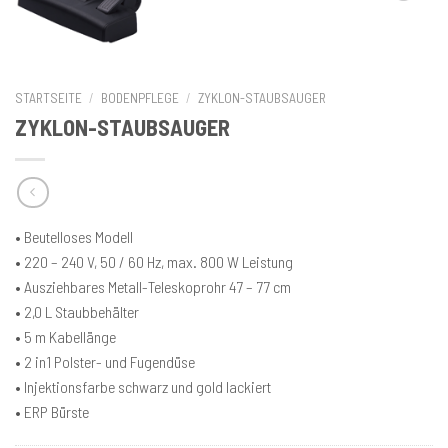
STARTSEITE
/
BODENPFLEGE
/
ZYKLON-STAUBSAUGER
ZYKLON-STAUBSAUGER
• Beutelloses Modell
• 220 – 240 V, 50 / 60 Hz, max. 800 W Leistung
• Ausziehbares Metall-Teleskoprohr 47 – 77 cm
• 2,0 L Staubbehälter
• 5 m Kabellänge
• 2 in1 Polster- und Fugendüse
• Injektionsfarbe schwarz und gold lackiert
• ERP Bürste